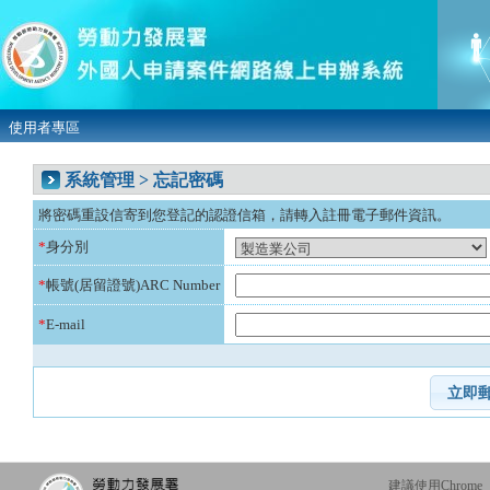
使用者專區
系統管理 > 忘記密碼
將密碼重設信寄到您登記的認證信箱，請轉入註冊電子郵件資訊。
*
身分別
*
帳號(居留證號)ARC Number
*
E-mail
建議使用Chrome