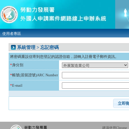
使用者專區
系統管理 > 忘記密碼
將密碼重設信寄到您登記的認證信箱，請轉入註冊電子郵件資訊。
*
身分別
*
帳號(居留證號)ARC Number
*
E-mail
建議使用Chrome