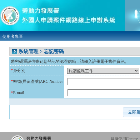
使用者專區
系統管理 > 忘記密碼
將密碼重設信寄到您登記的認證信箱，請轉入註冊電子郵件資訊。
*
身分別
*
帳號(居留證號)ARC Number
*
E-mail
建議使用Chrome