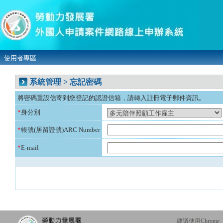
使用者專區
系統管理 > 忘記密碼
將密碼重設信寄到您登記的認證信箱，請轉入註冊電子郵件資訊。
*
身分別
*
帳號(居留證號)ARC Number
*
E-mail
建議使用Chrome