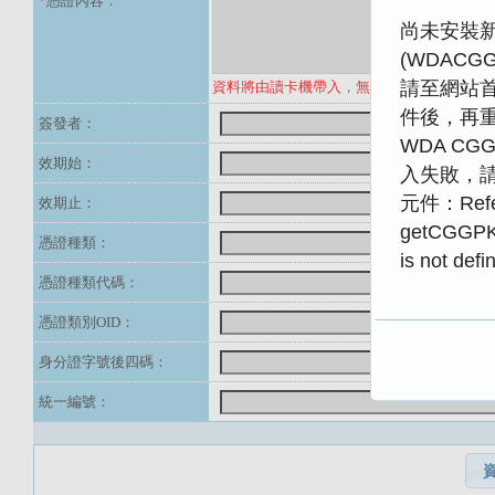
*
憑證內容：
尚未安裝新版
(WDACGGP
請至網站
資料將由讀卡機帶入，無須手動輸入
件後，再
簽發者：
WDA CGG
效期始：
入失敗，請重
元件：Refer
效期止：
getCGGPK
憑證種類：
is not defi
憑證種類代碼：
憑證類別OID：
身分證字號後四碼：
統一編號：