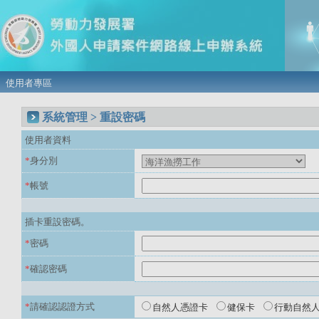
使用者專區
系統管理 > 重設密碼
使用者資料
*
身分別
*
帳號
插卡重設密碼。
*
密碼
*
確認密碼
*
請確認認證方式
自然人憑證卡
健保卡
行動自然