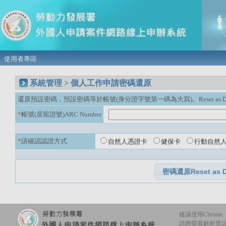
使用者專區
系統管理 > 個人工作申請密碼還原
還原預設密碼，預設密碼等於帳號(身分證字號第一碼為大寫)。Reset as Default P
*
帳號(居留證號)ARC Number
*
請確認認證方式
自然人憑證卡
健保卡
行動自然
建議使用Chrome
請將螢幕解析度設定