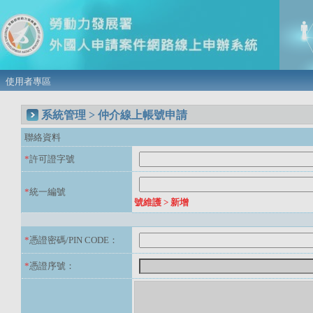
使用者專區
系統管理 > 仲介線上帳號申請
聯絡資料
*
許可證字號
*
統一編號
號維護 > 新增
*
憑證密碼/PIN CODE：
*
憑證序號：