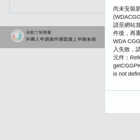
尚未安裝新版
(WDACGGP
請至網站
件後，再
建議使用Chrome
請將螢幕解析度設定
WDA CGG
入失敗，請重
元件：Refer
getCGGPK
is not defi